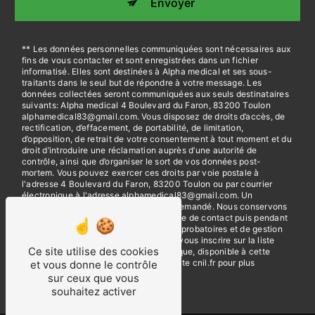
Envoyer
** Les données personnelles communiquées sont nécessaires aux
fins de vous contacter et sont enregistrées dans un fichier
informatisé. Elles sont destinées à Alpha medical et ses sous-
traitants dans le seul but de répondre à votre message. Les
données collectées seront communiquées aux seuls destinataires
suivants: Alpha medical 4 Boulevard du Faron, 83200 Toulon
alphamedical83@gmail.com. Vous disposez de droits d’accès, de
rectification, d’effacement, de portabilité, de limitation,
d’opposition, de retrait de votre consentement à tout moment et du
droit d’introduire une réclamation auprès d’une autorité de
contrôle, ainsi que d’organiser le sort de vos données post-
mortem. Vous pouvez exercer ces droits par voie postale à
l'adresse 4 Boulevard du Faron, 83200 Toulon ou par courrier
électronique à l'adresse alphamedical83@gmail.com. Un
justificatif d'identité pourra vous être demandé. Nous conservons
vos données pendant la période de prise de contact puis pendant
la durée de prescription légale aux fins probatoires et de gestion
des contentieux. Vous avez le droit de vous inscrire sur la liste
Ce site utilise des cookies
d'opposition au démarchage téléphonique, disponible à cette
adresse:
Bloctel.gouv.fr
. Consultez le site cnil.fr pour plus
et vous donne le contrôle
d’informations sur vos droits.
sur ceux que vous
souhaitez activer