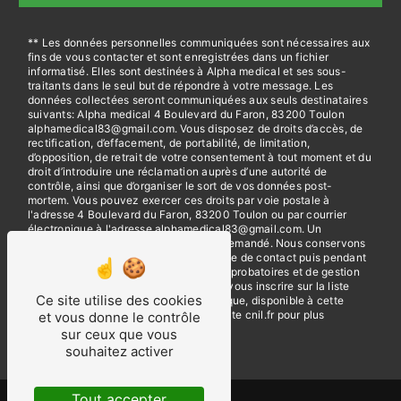
** Les données personnelles communiquées sont nécessaires aux
fins de vous contacter et sont enregistrées dans un fichier
informatisé. Elles sont destinées à Alpha medical et ses sous-
traitants dans le seul but de répondre à votre message. Les
données collectées seront communiquées aux seuls destinataires
suivants: Alpha medical 4 Boulevard du Faron, 83200 Toulon
alphamedical83@gmail.com. Vous disposez de droits d’accès, de
rectification, d’effacement, de portabilité, de limitation,
d’opposition, de retrait de votre consentement à tout moment et du
droit d’introduire une réclamation auprès d’une autorité de
contrôle, ainsi que d’organiser le sort de vos données post-
mortem. Vous pouvez exercer ces droits par voie postale à
l'adresse 4 Boulevard du Faron, 83200 Toulon ou par courrier
électronique à l'adresse alphamedical83@gmail.com. Un
justificatif d'identité pourra vous être demandé. Nous conservons
vos données pendant la période de prise de contact puis pendant
la durée de prescription légale aux fins probatoires et de gestion
des contentieux. Vous avez le droit de vous inscrire sur la liste
Ce site utilise des cookies
d'opposition au démarchage téléphonique, disponible à cette
adresse:
Bloctel.gouv.fr
. Consultez le site cnil.fr pour plus
et vous donne le contrôle
d’informations sur vos droits.
sur ceux que vous
souhaitez activer
Tout accepter