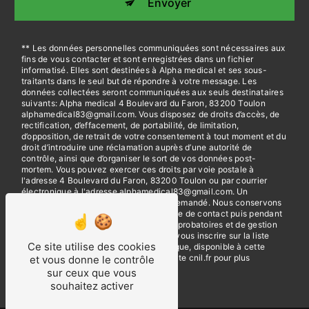
Envoyer
** Les données personnelles communiquées sont nécessaires aux
fins de vous contacter et sont enregistrées dans un fichier
informatisé. Elles sont destinées à Alpha medical et ses sous-
traitants dans le seul but de répondre à votre message. Les
données collectées seront communiquées aux seuls destinataires
suivants: Alpha medical 4 Boulevard du Faron, 83200 Toulon
alphamedical83@gmail.com. Vous disposez de droits d’accès, de
rectification, d’effacement, de portabilité, de limitation,
d’opposition, de retrait de votre consentement à tout moment et du
droit d’introduire une réclamation auprès d’une autorité de
contrôle, ainsi que d’organiser le sort de vos données post-
mortem. Vous pouvez exercer ces droits par voie postale à
l'adresse 4 Boulevard du Faron, 83200 Toulon ou par courrier
électronique à l'adresse alphamedical83@gmail.com. Un
justificatif d'identité pourra vous être demandé. Nous conservons
vos données pendant la période de prise de contact puis pendant
la durée de prescription légale aux fins probatoires et de gestion
des contentieux. Vous avez le droit de vous inscrire sur la liste
Ce site utilise des cookies
d'opposition au démarchage téléphonique, disponible à cette
adresse:
Bloctel.gouv.fr
. Consultez le site cnil.fr pour plus
et vous donne le contrôle
d’informations sur vos droits.
sur ceux que vous
souhaitez activer