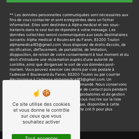
** Les données personnelles communiquées sont nécessaires aux
fins de vous contacter et sont enregistrées dans un fichier
informatisé. Elles sont destinées à Alpha medical et ses sous-
traitants dans le seul but de répondre à votre message. Les
données collectées seront communiquées aux seuls destinataires
suivants: Alpha medical 4 Boulevard du Faron, 83200 Toulon
alphamedical83@gmail.com. Vous disposez de droits d’accès, de
rectification, d’effacement, de portabilité, de limitation,
d’opposition, de retrait de votre consentement à tout moment et du
droit d’introduire une réclamation auprès d’une autorité de
contrôle, ainsi que d’organiser le sort de vos données post-
mortem. Vous pouvez exercer ces droits par voie postale à
l'adresse 4 Boulevard du Faron, 83200 Toulon ou par courrier
électronique à l'adresse alphamedical83@gmail.com. Un
justificatif d'identité pourra vous être demandé. Nous conservons
vos données pendant la période de prise de contact puis pendant
la durée de prescription légale aux fins probatoires et de gestion
des contentieux. Vous avez le droit de vous inscrire sur la liste
Ce site utilise des cookies
d'opposition au démarchage téléphonique, disponible à cette
adresse:
Bloctel.gouv.fr
. Consultez le site cnil.fr pour plus
et vous donne le contrôle
d’informations sur vos droits.
sur ceux que vous
souhaitez activer
Tout accepter