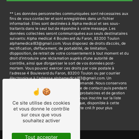
** Les données personnelles communiquées sont nécessaires aux
fins de vous contacter et sont enregistrées dans un fichier
informatisé. Elles sont destinées à Alpha medical et ses sous-
traitants dans le seul but de répondre à votre message. Les
données collectées seront communiquées aux seuls destinataires
suivants: Alpha medical 4 Boulevard du Faron, 83200 Toulon
alphamedical83@gmail.com. Vous disposez de droits d’accès, de
rectification, d’effacement, de portabilité, de limitation,
d’opposition, de retrait de votre consentement à tout moment et du
droit d’introduire une réclamation auprès d’une autorité de
contrôle, ainsi que d’organiser le sort de vos données post-
mortem. Vous pouvez exercer ces droits par voie postale à
l'adresse 4 Boulevard du Faron, 83200 Toulon ou par courrier
électronique à l'adresse alphamedical83@gmail.com. Un
justificatif d'identité pourra vous être demandé. Nous conservons
vos données pendant la période de prise de contact puis pendant
la durée de prescription légale aux fins probatoires et de gestion
des contentieux. Vous avez le droit de vous inscrire sur la liste
Ce site utilise des cookies
d'opposition au démarchage téléphonique, disponible à cette
adresse:
Bloctel.gouv.fr
. Consultez le site cnil.fr pour plus
et vous donne le contrôle
d’informations sur vos droits.
sur ceux que vous
souhaitez activer
Tout accepter