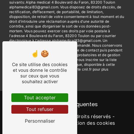
suivants: Alpha medical 4 Boulevard du Faron, 83200 Toulon
alphamedical83@gmail.com. Vous disposez de droits d’accès, de
rectification, d’effacement, de portabilité, de limitation,
d’opposition, de retrait de votre consentement à tout moment et du
droit d’introduire une réclamation auprès d’une autorité de
contrôle, ainsi que d’organiser le sort de vos données post-
mortem. Vous pouvez exercer ces droits par voie postale à
l'adresse 4 Boulevard du Faron, 83200 Toulon ou par courrier
électronique à l'adresse alphamedical83@gmail.com. Un
justificatif d'identité pourra vous être demandé. Nous conservons
vos données pendant la période de prise de contact puis pendant
la durée de prescription légale aux fins probatoires et de gestion
des contentieux. Vous avez le droit de vous inscrire sur la liste
Ce site utilise des cookies
d'opposition au démarchage téléphonique, disponible à cette
adresse:
Bloctel.gouv.fr
. Consultez le site cnil.fr pour plus
et vous donne le contrôle
d’informations sur vos droits.
sur ceux que vous
souhaitez activer
Tout accepter
Recherches fréquentes
Tout refuser
©
Vistalid
- 2026 - Tous droits réservés -
Personnaliser
Mentions légales
-
Gestion des cookies