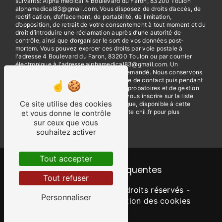
suivants: Alpha medical 4 Boulevard du Faron, 83200 Toulon
alphamedical83@gmail.com. Vous disposez de droits d’accès, de
rectification, d’effacement, de portabilité, de limitation,
d’opposition, de retrait de votre consentement à tout moment et du
droit d’introduire une réclamation auprès d’une autorité de
contrôle, ainsi que d’organiser le sort de vos données post-
mortem. Vous pouvez exercer ces droits par voie postale à
l'adresse 4 Boulevard du Faron, 83200 Toulon ou par courrier
électronique à l'adresse alphamedical83@gmail.com. Un
justificatif d'identité pourra vous être demandé. Nous conservons
vos données pendant la période de prise de contact puis pendant
la durée de prescription légale aux fins probatoires et de gestion
des contentieux. Vous avez le droit de vous inscrire sur la liste
Ce site utilise des cookies
d'opposition au démarchage téléphonique, disponible à cette
adresse:
Bloctel.gouv.fr
. Consultez le site cnil.fr pour plus
et vous donne le contrôle
d’informations sur vos droits.
sur ceux que vous
souhaitez activer
Tout accepter
Recherches fréquentes
Tout refuser
©
Vistalid
- 2026 - Tous droits réservés -
Personnaliser
Mentions légales
-
Gestion des cookies