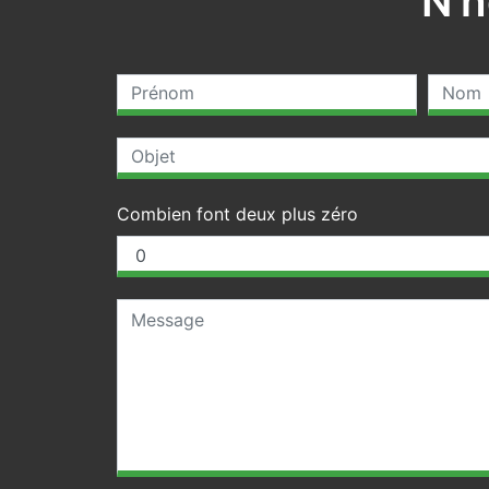
N'h
Combien font deux plus zéro