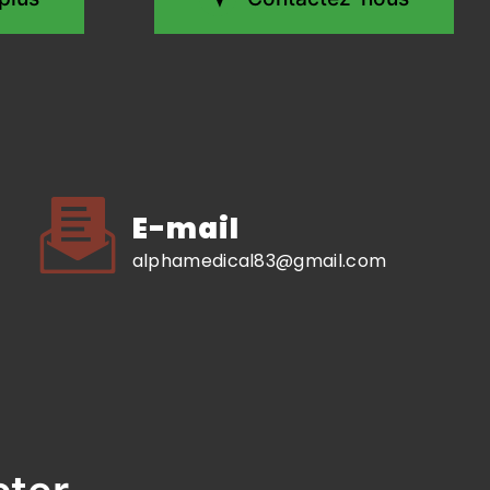
E-mail
alphamedical83@gmail.com