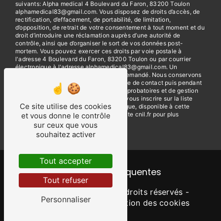
suivants: Alpha medical 4 Boulevard du Faron, 83200 Toulon
alphamedical83@gmail.com. Vous disposez de droits d’accès, de
rectification, d’effacement, de portabilité, de limitation,
d’opposition, de retrait de votre consentement à tout moment et du
droit d’introduire une réclamation auprès d’une autorité de
contrôle, ainsi que d’organiser le sort de vos données post-
mortem. Vous pouvez exercer ces droits par voie postale à
l'adresse 4 Boulevard du Faron, 83200 Toulon ou par courrier
électronique à l'adresse alphamedical83@gmail.com. Un
justificatif d'identité pourra vous être demandé. Nous conservons
vos données pendant la période de prise de contact puis pendant
la durée de prescription légale aux fins probatoires et de gestion
des contentieux. Vous avez le droit de vous inscrire sur la liste
Ce site utilise des cookies
d'opposition au démarchage téléphonique, disponible à cette
adresse:
Bloctel.gouv.fr
. Consultez le site cnil.fr pour plus
et vous donne le contrôle
d’informations sur vos droits.
sur ceux que vous
souhaitez activer
Tout accepter
Recherches fréquentes
Tout refuser
©
Vistalid
- 2026 - Tous droits réservés -
Personnaliser
Mentions légales
-
Gestion des cookies