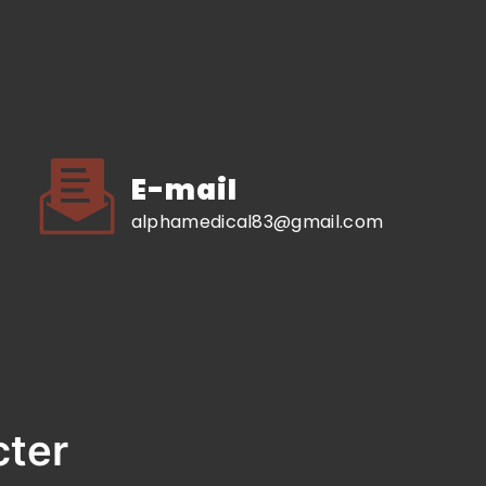
E-mail
alphamedical83@gmail.com
cter