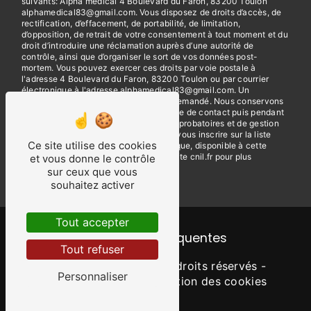
suivants: Alpha medical 4 Boulevard du Faron, 83200 Toulon
alphamedical83@gmail.com. Vous disposez de droits d’accès, de
rectification, d’effacement, de portabilité, de limitation,
d’opposition, de retrait de votre consentement à tout moment et du
droit d’introduire une réclamation auprès d’une autorité de
contrôle, ainsi que d’organiser le sort de vos données post-
mortem. Vous pouvez exercer ces droits par voie postale à
l'adresse 4 Boulevard du Faron, 83200 Toulon ou par courrier
électronique à l'adresse alphamedical83@gmail.com. Un
justificatif d'identité pourra vous être demandé. Nous conservons
vos données pendant la période de prise de contact puis pendant
la durée de prescription légale aux fins probatoires et de gestion
des contentieux. Vous avez le droit de vous inscrire sur la liste
Ce site utilise des cookies
d'opposition au démarchage téléphonique, disponible à cette
adresse:
Bloctel.gouv.fr
. Consultez le site cnil.fr pour plus
et vous donne le contrôle
d’informations sur vos droits.
sur ceux que vous
souhaitez activer
Tout accepter
Recherches fréquentes
Tout refuser
©
Vistalid
- 2026 - Tous droits réservés -
Personnaliser
Mentions légales
-
Gestion des cookies