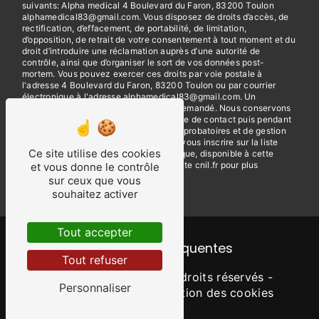
suivants: Alpha medical 4 Boulevard du Faron, 83200 Toulon
alphamedical83@gmail.com. Vous disposez de droits d’accès, de
rectification, d’effacement, de portabilité, de limitation,
d’opposition, de retrait de votre consentement à tout moment et du
droit d’introduire une réclamation auprès d’une autorité de
contrôle, ainsi que d’organiser le sort de vos données post-
mortem. Vous pouvez exercer ces droits par voie postale à
l'adresse 4 Boulevard du Faron, 83200 Toulon ou par courrier
électronique à l'adresse alphamedical83@gmail.com. Un
justificatif d'identité pourra vous être demandé. Nous conservons
vos données pendant la période de prise de contact puis pendant
la durée de prescription légale aux fins probatoires et de gestion
des contentieux. Vous avez le droit de vous inscrire sur la liste
Ce site utilise des cookies
d'opposition au démarchage téléphonique, disponible à cette
adresse:
Bloctel.gouv.fr
. Consultez le site cnil.fr pour plus
et vous donne le contrôle
d’informations sur vos droits.
sur ceux que vous
souhaitez activer
Tout accepter
Recherches fréquentes
Tout refuser
©
Vistalid
- 2026 - Tous droits réservés -
Personnaliser
Mentions légales
-
Gestion des cookies