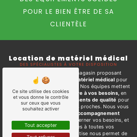
POUR LE BIEN ÊTRE DE SA
CLIENTÈLE
Location de matériel médical
DES SPÉCIALISTES À VOTRE DISPOSITION
ALPHA MEDICAL
est un magasin proposant
de
la location et vente de matériel médical
pour
professionnels et particuliers. Nos équipes mettent
Ce site utilise des cookies
tout en œuvre pour
répondre à vos besoins,
en
et vous donne le contrôle
vous proposant
des équipements de qualité
pour
sur ceux que vous
votre confort ou celui de vos proches. Nous vous
souhaitez activer
faisons
bénéficier d’un accompagnement
personnalisé
afin de mieux cerner vos besoins, et
Tout accepter
d'apporter des réponses à toutes vos
problématiques. Notre expertise nous permet de